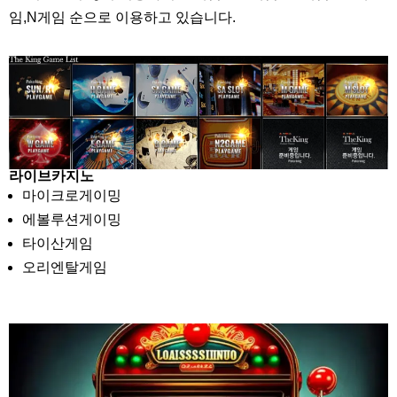
임,N게임 순으로 이용하고 있습니다.
라이브카지노
마이크로게이밍
에볼루션게이밍
타이산게임
오리엔탈게임