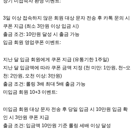
장기 미접속자 환영 이벤트:
3일 이상 접속하지 않은 회원 대상 문자 전송 후 카톡 문의 시
쿠폰 지급 (최소 3만원 이상 입금 시)
출금 조건: 10만원 달성 시 출금 가능
입금 회원 영업쿠폰 이벤트:
지난 달 입금 회원에게 쿠폰 지급 (유통기한 1주일)
지난 달 입금액에 따라 쿠폰 금액 지정 (천 미만: 1만원, 천~오
천: 2만원, 오천 이상: 3만원)
출금 조건: 롤링 3배 최대 5배 출금 가능
미입금 회원 10+3 이벤트:
미입금 회원 대상 문자 전송 후 당일 입금 시 10만원 입금 확
인 시 3만원 쿠폰 지급
출금 조건: 입금액 10만원 기준 롤링 세배 이상 달성