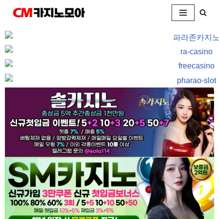
콘
텐
츠
로
건
너
뛰
기