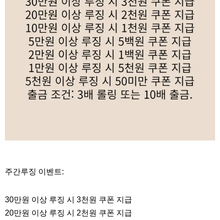
주간루징 이벤트:
30만원 이상 루징 시 3천원 쿠폰 지급
20만원 이상 루징 시 2천원 쿠폰 지급