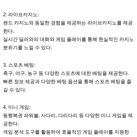
2. 라이브카지노:
랜드 카지노와 동일한 경험을 제공하는 라이브카지노를 제공
한다.
실시간 딜러와의 대화와 게임 플레이를 통해 현실적인 카지노
분위기를 느낄 수 있다.
3. 스포츠 베팅:
축구, 야구, 농구 등 다양한 스포츠에 대한 베팅을 제공한다.
빠른 정보 제공과 다양한 베팅 옵션을 통해 스포츠 베팅을 즐
길 수 있다.
4. 미니 게임:
동행복권 파워볼, 사다리, 다리다리 등 다양한 미니 게임을 제
공한다.
게임 분석 도구를 활용하여 효율적인 게임 플레이를 지원한