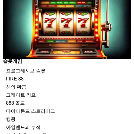
슬롯게임
프로그레시브 슬롯
FIRE 88
신의 황금
그레이트 리프
888 골드
다이아몬드 스트라이크
킹콩
아일랜드의 부적