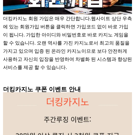
더킹카지노 회원 가입은 매우 간단합니다.웹사이트 상단 우측
에 있는 회원가입 버튼을 클릭하면 가입코드 없이 바로 가입
이 됩니다. 가입한 아이디와 비밀번호로 바로 카지노 게임을
할 수 있습니다. 오랜 역사를 가진 카지노로서 최고의 품질을
가지고 있으며 입증 된 온라인 카지노이므로 보다 안전하게
사용하고 자신의 입장을 반영하여 차별화 된 시스템과 향상된
서비스를 제공 할 수 있습니다.
더킹카지노 쿠폰 이벤트 안내