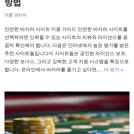
방법
기준
관리자
안전한 바카라 사이트 이용 가이드 안전한 바카라 사이트를
선택하려면 신뢰할 수 있는 사이트의 리뷰와 라이선스를 꼼
꼼히 확인해야 합니다. 다음은 인터넷에서 높은 평가를 받은
추천 사이트들입니다이 사이트들은 공인된 라이선스 보유,
다양한 보너스, 그리고 강력한 고객 지원 시스템을 특징으로
합니다. 온라인에서 바카라를 즐기고 싶다면,…
더 보기 »