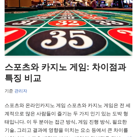
스포츠와 카지노 게임: 차이점과
특징 비교
기준
관리자
스포츠와 온라인카지노 게임 스포츠와 카지노 게임은 전 세
계적으로 많은 사람들이 즐기는 두 가지 인기 있는 도박 형
태입니다. 이 두 분야는 접근 방식, 게임 진행 방식, 필요한
기술, 그리고 결과에 영향을 미치는 요소 등에서 큰 차이를