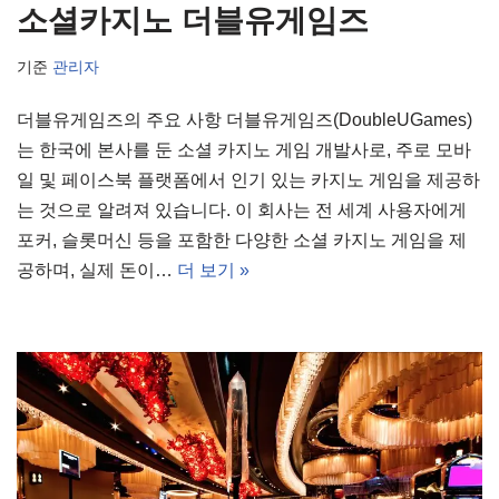
소셜카지노 더블유게임즈
기준
관리자
더블유게임즈의 주요 사항 더블유게임즈(DoubleUGames)
는 한국에 본사를 둔 소셜 카지노 게임 개발사로, 주로 모바
일 및 페이스북 플랫폼에서 인기 있는 카지노 게임을 제공하
는 것으로 알려져 있습니다. 이 회사는 전 세계 사용자에게
포커, 슬롯머신 등을 포함한 다양한 소셜 카지노 게임을 제
공하며, 실제 돈이…
더 보기 »