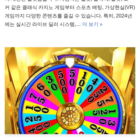
커 같은 클래식 카지노 게임부터 스포츠 베팅, 가상현실(VR)
게임까지 다양한 콘텐츠를 즐길 수 있습니다. 특히, 2024년
에는 실시간 라이브 딜러 시스템,…
더 보기 »