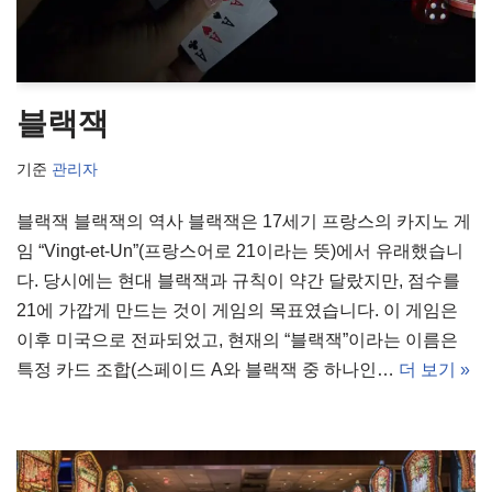
블랙잭
기준
관리자
블랙잭 블랙잭의 역사 블랙잭은 17세기 프랑스의 카지노 게
임 “Vingt-et-Un”(프랑스어로 21이라는 뜻)에서 유래했습니
다. 당시에는 현대 블랙잭과 규칙이 약간 달랐지만, 점수를
21에 가깝게 만드는 것이 게임의 목표였습니다. 이 게임은
이후 미국으로 전파되었고, 현재의 “블랙잭”이라는 이름은
특정 카드 조합(스페이드 A와 블랙잭 중 하나인…
더 보기 »