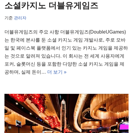
소셜카지노 더블유게임즈
기준
관리자
더블유게임즈의 주요 사항 더블유게임즈(DoubleUGames)
는 한국에 본사를 둔 소셜 카지노 게임 개발사로, 주로 모바
일 및 페이스북 플랫폼에서 인기 있는 카지노 게임을 제공하
는 것으로 알려져 있습니다. 이 회사는 전 세계 사용자에게
포커, 슬롯머신 등을 포함한 다양한 소셜 카지노 게임을 제
공하며, 실제 돈이…
더 보기 »