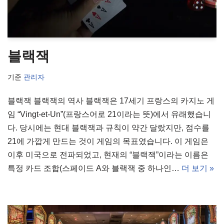
블랙잭
기준
관리자
블랙잭 블랙잭의 역사 블랙잭은 17세기 프랑스의 카지노 게
임 “Vingt-et-Un”(프랑스어로 21이라는 뜻)에서 유래했습니
다. 당시에는 현대 블랙잭과 규칙이 약간 달랐지만, 점수를
21에 가깝게 만드는 것이 게임의 목표였습니다. 이 게임은
이후 미국으로 전파되었고, 현재의 “블랙잭”이라는 이름은
특정 카드 조합(스페이드 A와 블랙잭 중 하나인…
더 보기 »